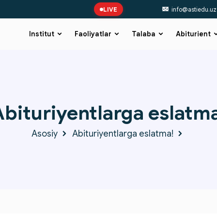
LIVE
info@astiedu.uz
Institut
Faoliyatlar
Talaba
Abiturient
bituriyentlarga eslatm
Asosiy
Abituriyentlarga eslatma!