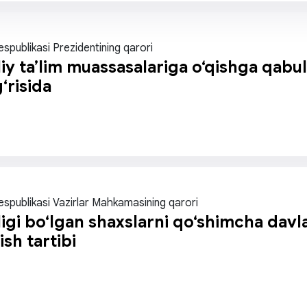
spublikasi Prezidentining qarori
iy ta’lim muassasalariga o‘qishga qabul 
g‘risida
espublikasi Vazirlar Mahkamasining qarori
igi bo‘lgan shaxslarni qo‘shimcha davla
ish tartibi