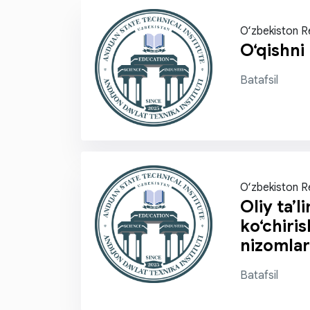
O‘zbekiston R
O‘qishni 
Batafsil
O‘zbekiston R
Oliy ta’l
ko‘chiris
nizomlar
Batafsil