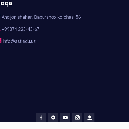
loqa
Andijon shahar, Baburshox ko'chasi 56
+99874 223-43-67
info@astiedu.uz