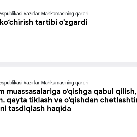
espublikasi Vazirlar Mahkamasining qarori
ko‘chirish tartibi o'zgardi
espublikasi Vazirlar Mahkamasining qarori
im muassasalariga o‘qishga qabul qilish, 
h, qayta tiklash va o‘qishdan chetlashtiri
ni tasdiqlash haqida