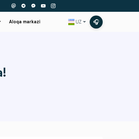
🎧
UZ
Aloqa markazi
a!