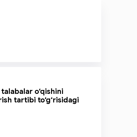
talabalar o‘qishini
sh tartibi to‘g‘risidagi