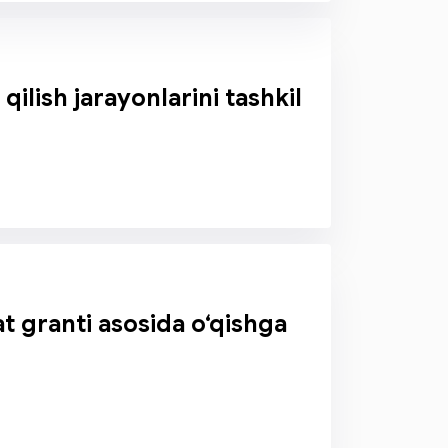
qilish jarayonlarini tashkil
t granti asosida o‘qishga