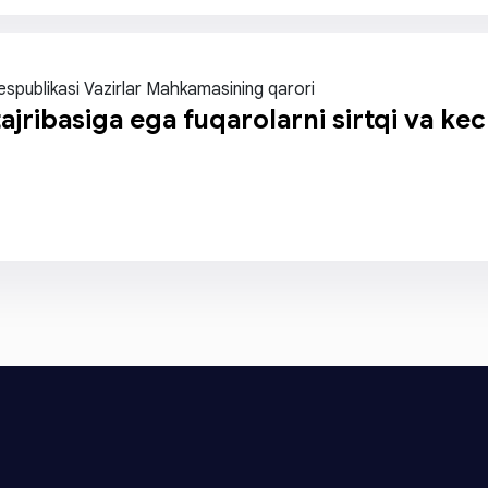
espublikasi Vazirlar Mahkamasining qarori
 tajribasiga ega fuqarolarni sirtqi va ke