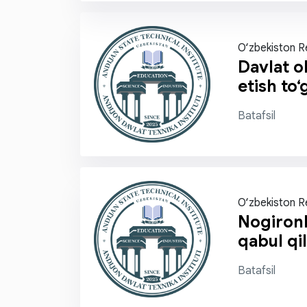
O‘zbekiston Re
Davlat ol
etish to‘
Batafsil
O‘zbekiston R
Nogironl
qabul qil
Batafsil