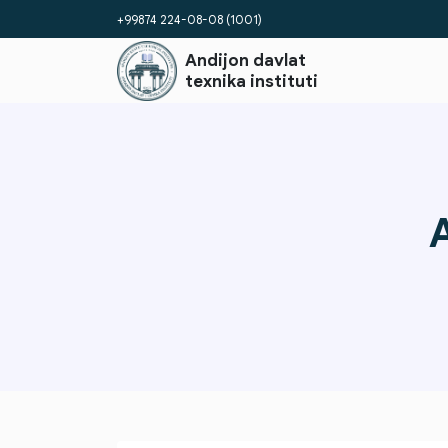
+99874 224-08-08 (1001)
Andijon davlat
texnika instituti
A