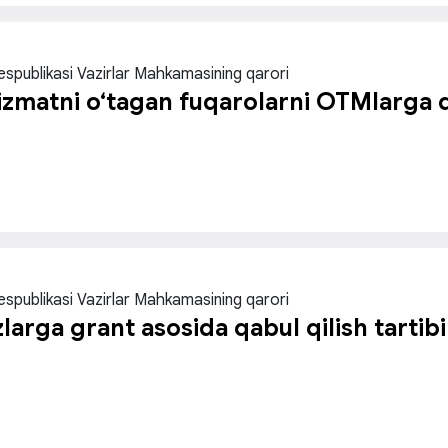
espublikasi Vazirlar Mahkamasining qarori
izmatni o‘tagan fuqarolarni OTMlarga qa
espublikasi Vazirlar Mahkamasining qarori
larga grant asosida qabul qilish tartibi