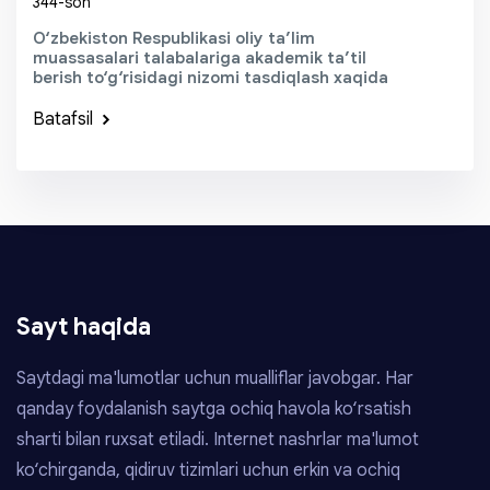
344-son
O‘zbekiston Respublikasi oliy ta’lim
muassasalari talabalariga akademik ta’til
berish to‘g‘risidagi nizomi tasdiqlash xaqida
Batafsil
Sayt haqida
Saytdagi ma'lumotlar uchun mualliflar javobgar. Har
qanday foydalanish saytga ochiq havola ko‘rsatish
sharti bilan ruxsat etiladi. Internet nashrlar ma'lumot
ko‘chirganda, qidiruv tizimlari uchun erkin va ochiq