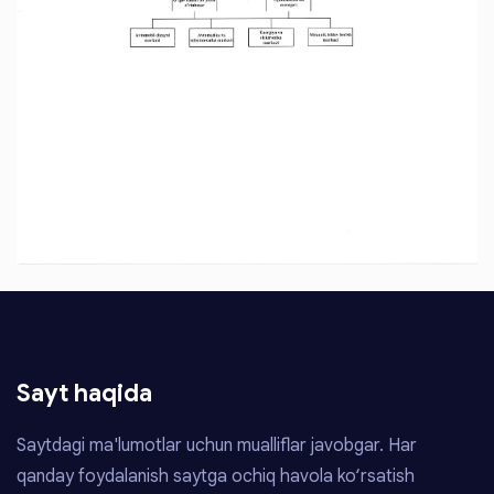
Sayt haqida
Saytdagi ma'lumotlar uchun mualliflar javobgar. Har
qanday foydalanish saytga ochiq havola ko‘rsatish