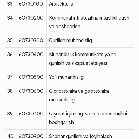
33
60730100
Arxitektura
34
60730200
Kommunal infratuzilmani tashkil etish
va boshqarish
35
60730300
Qurilish muhandisligi
36
60730400
Muhandislik kommunikatsiyalari
qurilish va ekspluatatsiyasi
37
60730500
Yo‘l muhandisligi
38
60730600
Gidrotexnika va geotexnika
muhandisligi
39
60730700
Qiymat injiniringi va ko‘chmas mulkni
boshqarish
40
60730900
Shahar qurilishi va loyihalash