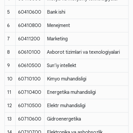
5
60410600
Bank ishi
6
60410800
Menejment
7
60411200
Marketing
8
60610100
Axborot tizimlari va texnologiyalari
9
60610500
Sun’iy intellekt
10
60710100
Kimyo muhandisligi
11
60710400
Energetika muhandisligi
12
60710500
Elektr muhandisligi
13
60710600
Gidroenergetika
14
60710700
Elektronika va asbobsozlik