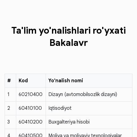
Ta'lim yo'nalishlari ro'yxati
Bakalavr
#
Kod
Yo'nalish nomi
1
60210400
Dizayn (avtomobilsozlik dizayni)
2
60410100
Iqtisodiyot
3
60410200
Buxgalteriya hisobi
4
60410500
Moliya va moliyaviy texnologiyalar