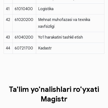
41
61010400
Logistika
42
61020200
Mehnat muhofazasi va texnika
xavfsizligi
43
61040200
Yo‘l harakatini tashkil etish
44
60721700
Kadastr
Ta'lim yo'nalishlari ro'yxati
Magistr