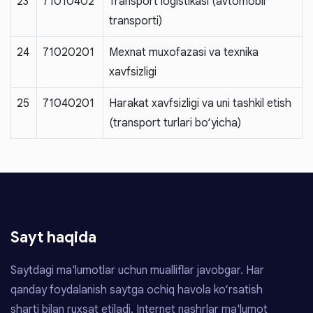
23
71010402
Transport logistikasi (avtomobil
transporti)
24
71020201
Mexnat muxofazasi va texnika
xavfsizligi
25
71040201
Harakat xavfsizligi va uni tashkil etish
(transport turlari bo‘yicha)
Sayt haqida
Saytdagi ma'lumotlar uchun mualliflar javobgar. Har
qanday foydalanish saytga ochiq havola ko‘rsatish
sharti bilan ruxsat etiladi. Internet nashrlar ma'lumot