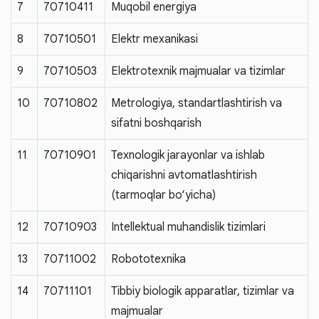
7
70710411
Muqobil energiya
8
70710501
Elektr mexanikasi
9
70710503
Elektrotexnik majmualar va tizimlar
10
70710802
Metrologiya, standartlashtirish va
sifatni boshqarish
11
70710901
Texnologik jarayonlar va ishlab
chiqarishni avtomatlashtirish
(tarmoqlar bo‘yicha)
12
70710903
Intellektual muhandislik tizimlari
13
70711002
Robototexnika
14
70711101
Tibbiy biologik apparatlar, tizimlar va
majmualar