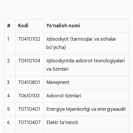
#
Kodi
Yo'nalish nomi
1
70410102
Iqtisodiyot (tarmoqlar va sohalar
bo‘yicha)
2
70410104
Iqtisodiyotda axborot texnologiyalari
va tizimlari
3
70410801
Menejment
4
70610103
Axborot tizimlari
5
70710401
Energiya tejamkorligi va energiyaaudit
6
70710407
Elektr ta’minoti