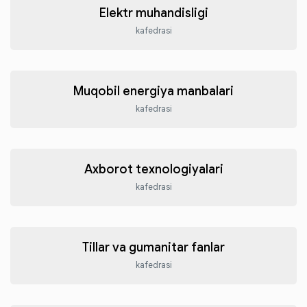
Elektr muhandisligi
kafedrasi
Muqobil energiya manbalari
kafedrasi
Axborot texnologiyalari
kafedrasi
Tillar va gumanitar fanlar
kafedrasi