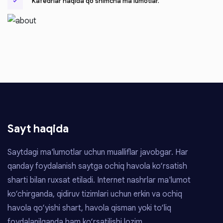
Kafedrlar haqida qo'shimcha ma'lumotlar.
Sayt haqida
Saytdagi ma'lumotlar uchun mualliflar javobgar. Har
qanday foydalanish saytga ochiq havola ko‘rsatish
sharti bilan ruxsat etiladi. Internet nashrlar ma'lumot
ko‘chirganda, qidiruv tizimlari uchun erkin va ochiq
havola qo‘yishi shart, havola qisman yoki to‘liq
foydalanilganda ham ko‘rsatilishi lozim.