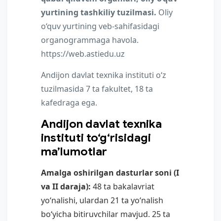
yurtining tashkiliy tuzilmasi.
Oliy
o‘quv yurtining veb-sahifasidagi
organogrammaga havola.
https://web.astiedu.uz
Andijon davlat texnika instituti oʻz
tuzilmasida 7 ta fakultet, 18 ta
kafedraga ega.
Andijon davlat texnika
instituti to‘g‘risidagi
ma’lumotlar
Amalga oshirilgan dasturlar soni (I
va II daraja):
48 ta bakalavriat
yo‘nalishi, ulardan 21 ta yo‘nalish
bo‘yicha bitiruvchilar mavjud. 25 ta