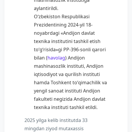
mashinasozlik institutiga
aylantirildi.
Oʻzbekiston Respublikasi
Prezidentining 2024-yil 18-
noyabrdagi «Andijon davlat
texnika institutini tashkil etish
toʻgʻrisida»gi PP-396-sonli qarori
bilan (
havolag
) Andijon
mashinasozlik instituti, Andijon
iqtisodiyot va qurilish instituti
hamda Toshkent toʻqimachilik va
yengil sanoat instituti Andijon
fakulteti negizida Andijon davlat
texnika instituti tashkil etildi.
2025 yilga kelib institutda 33
mingdan ziyod mutaxassis