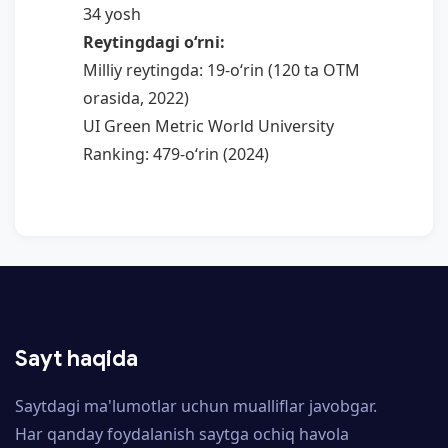
34 yosh
Reytingdagi o‘rni:
Milliy reytingda: 19-o‘rin (120 ta OTM
orasida, 2022)
UI Green Metric World University
Ranking: 479-o‘rin (2024)
Sayt haqida
Saytdagi ma'lumotlar uchun mualliflar javobgar.
Har qanday foydalanish saytga ochiq havola