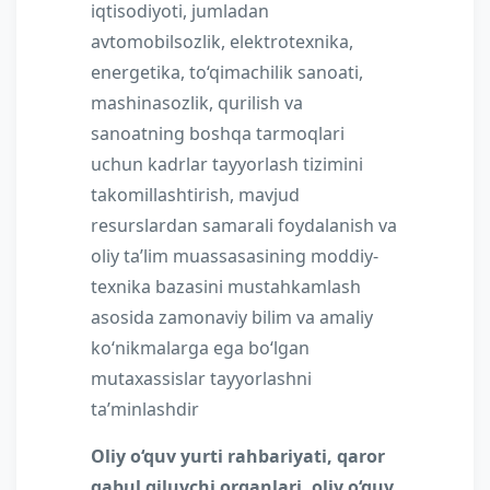
iqtisodiyoti, jumladan
avtomobilsozlik, elektrotexnika,
energetika, to‘qimachilik sanoati,
mashinasozlik, qurilish va
sanoatning boshqa tarmoqlari
uchun kadrlar tayyorlash tizimini
takomillashtirish, mavjud
resurslardan samarali foydalanish va
oliy ta’lim muassasasining moddiy-
texnika bazasini mustahkamlash
asosida zamonaviy bilim va amaliy
ko‘nikmalarga ega bo‘lgan
mutaxassislar tayyorlashni
ta’minlashdir
Oliy o‘quv yurti rahbariyati, qaror
qabul qiluvchi organlari, oliy o‘quv