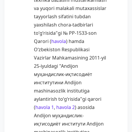
texnika bazasini mustahkamlash
va yuqori malakali mutaxassislar
tayyorlash sifatini tubdan
yaxshilash chora-tadbirlari
to‘g‘risida"gi № PP-1533-son
Qarori (
havola
) hamda
O‘zbekiston Respublikasi
Vazirlar Mahkamasining 2011-yil
25-iyuldagi "Andijon
муҳандислик-иқтисодиёт
институтини Andijon
mashinasozlik institutiga
aylantirish to‘g‘risida"gi qarori
(
havola 1
,
havola 2
) asosida
Andijon муҳандислик-
иқтисодиёт институти Andijon