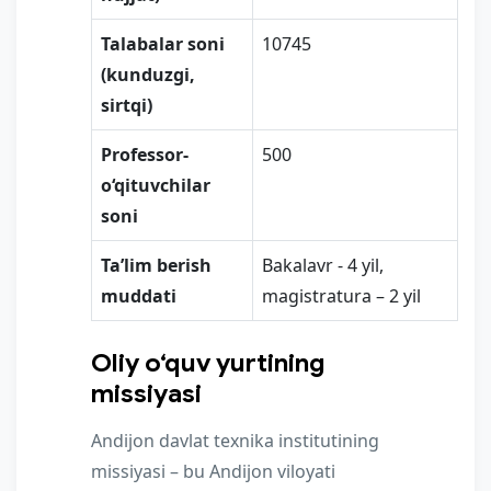
Talabalar soni
10745
(kunduzgi,
sirtqi)
Professor-
500
o‘qituvchilar
soni
Ta’lim berish
Bakalavr - 4 yil,
muddati
magistratura – 2 yil
Oliy oʻquv yurtining
missiyasi
Andijon davlat texnika institutining
missiyasi – bu Andijon viloyati