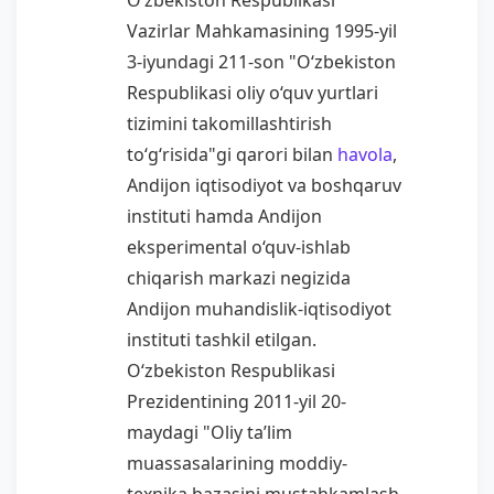
O‘zbekiston Respublikasi
Vazirlar Mahkamasining 1995-yil
3-iyundagi 211-son "O‘zbekiston
Respublikasi oliy o‘quv yurtlari
tizimini takomillashtirish
to‘g‘risida"gi qarori bilan
havola
,
Andijon iqtisodiyot va boshqaruv
instituti hamda Andijon
eksperimental o‘quv-ishlab
chiqarish markazi negizida
Andijon muhandislik-iqtisodiyot
instituti tashkil etilgan.
O‘zbekiston Respublikasi
Prezidentining 2011-yil 20-
maydagi "Oliy ta’lim
muassasalarining moddiy-