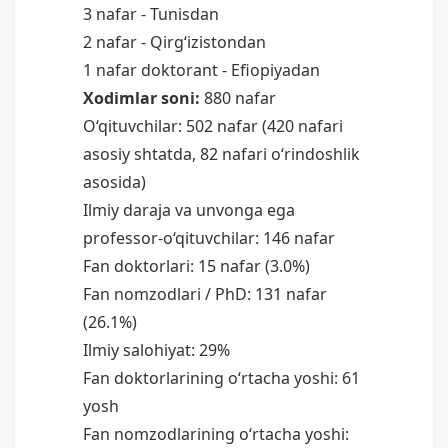
3 nafar - Tunisdan
2 nafar - Qirg‘izistondan
1 nafar doktorant - Efiopiyadan
Xodimlar soni:
880 nafar
O‘qituvchilar: 502 nafar (420 nafari
asosiy shtatda, 82 nafari o‘rindoshlik
asosida)
Ilmiy daraja va unvonga ega
professor-o‘qituvchilar: 146 nafar
Fan doktorlari: 15 nafar (3.0%)
Fan nomzodlari / PhD: 131 nafar
(26.1%)
Ilmiy salohiyat: 29%
Fan doktorlarining o‘rtacha yoshi: 61
yosh
Fan nomzodlarining o‘rtacha yoshi: