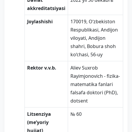
Davlat
2022 yil 30 dekаbrь
akkreditatsiyasi
Joylashishi
170019, O‘zbekiston
Respublikasi, Andijon
viloyati, Andijon
shahri, Bobura shoh
ko‘chasi, 56-uy
Rektor v.v.b.
Aliev Suxrob
Rayimjonovich - fizika-
matematika fanlari
falsafa doktori (PhD),
dotsent
Litsenziya
№ 60
(me’yoriy
hujjat)