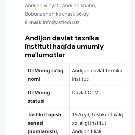
Andijon viloyati, Andijon shahri,
Bobura shoh ko‘chasi, 56-uy.
E-mail:
info@astiedu.uz
Andijon davlat texnika
instituti haqida umumiy
ma’lumotlar
OTMning to‘liq
Andijon davlat texnika
nomi
instituti
ОТМning
Davlat OTM
statusi
Tashkil topish
1976 yil, Toshkent xalq
sanasi
xo‘jaligi instituti
(nomlanishi,
Andijon filiali