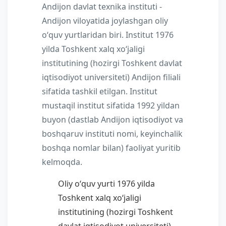
Andijon davlat texnika instituti -
Andijon viloyatida joylashgan oliy
oʻquv yurtlaridan biri. Institut 1976
yilda Toshkent xalq xoʻjaligi
institutining (hozirgi Toshkent davlat
iqtisodiyot universiteti) Andijon filiali
sifatida tashkil etilgan. Institut
mustaqil institut sifatida 1992 yildan
buyon (dastlab Andijon iqtisodiyot va
boshqaruv instituti nomi, keyinchalik
boshqa nomlar bilan) faoliyat yuritib
kelmoqda.
Oliy oʻquv yurti 1976 yilda
Toshkent xalq xoʻjaligi
institutining (hozirgi Toshkent