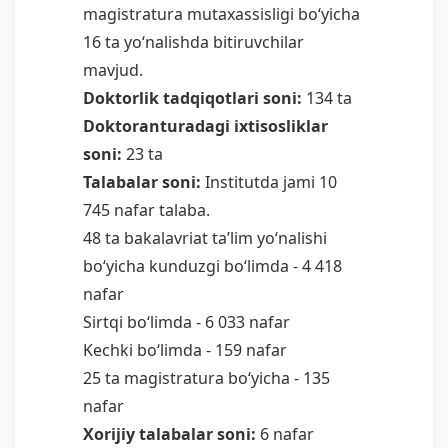
magistratura mutaxassisligi bo‘yicha
16 ta yo‘nalishda bitiruvchilar
mavjud.
Doktorlik tadqiqotlari soni:
134 ta
Doktoranturadagi ixtisosliklar
soni:
23 ta
Talabalar soni:
Institutda jami 10
745 nafar talaba.
48 ta bakalavriat ta’lim yo‘nalishi
bo‘yicha kunduzgi bo‘limda - 4 418
nafar
Sirtqi bo‘limda - 6 033 nafar
Kechki bo‘limda - 159 nafar
25 ta magistratura bo‘yicha - 135
nafar
Xorijiy talabalar soni:
6 nafar