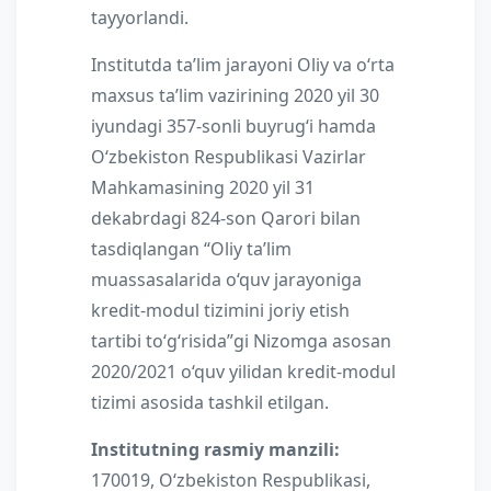
tayyorlandi.
Institutda ta’lim jarayoni Oliy va o‘rta
maxsus ta’lim vazirining 2020 yil 30
iyundagi 357-sonli buyrug‘i hamda
O‘zbekiston Respublikasi Vazirlar
Mahkamasining 2020 yil 31
dekabrdagi 824-son Qarori bilan
tasdiqlangan “Oliy ta’lim
muassasalarida o‘quv jarayoniga
kredit-modul tizimini joriy etish
tartibi to‘g‘risida”gi Nizomga asosan
2020/2021 o‘quv yilidan kredit-modul
tizimi asosida tashkil etilgan.
Institutning rasmiy manzili:
170019, O‘zbekiston Respublikasi,