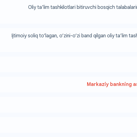
Oliy ta’lim tashkilotlari bitiruvchi bosqich talabalar
Ijtimoiy soliq to‘lagan, o‘zini-o‘zi band qilgan oliy ta’lim tash
Markaziy bankning as