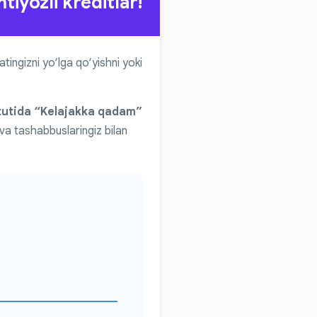
tiyozli kreditlar!
atingizni yo‘lga qo‘yishni yoki
itutida “Kelajakka qadam”
va tashabbuslaringiz bilan