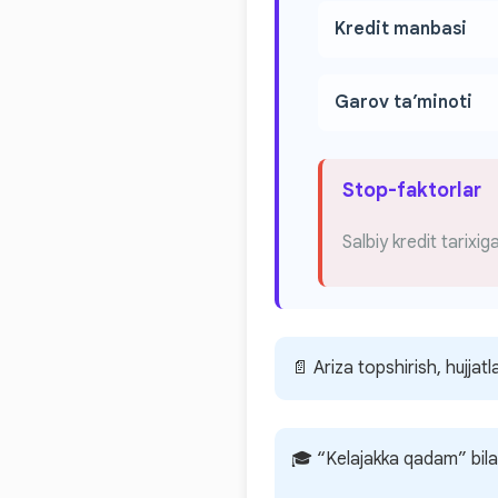
Kredit manbasi
Garov ta’minoti
Stop-faktorlar
Salbiy kredit tarixig
📄 Ariza topshirish, hujjat
🎓 “Kelajakka qadam” bilan