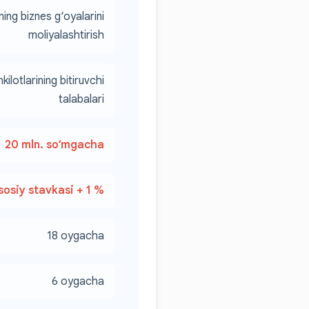
ining biznes g‘oyalarini
moliyalashtirish
kilotlarining bitiruvchi
talabalari
20 mln. so‘mgacha
osiy stavkasi + 1 %
18 oygacha
6 oygacha