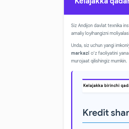
“Kelajakka qadam”
Siz Andijon davlat texnika ins
amaliy loyihangizni moliyalas
Unda, siz uchun yangi imkon
markazi
o‘z faoliyatini yan
murojaat qilishingiz mumkin.
Kelajakka birinchi qa
Kredit shar