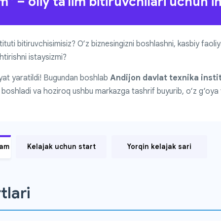
 – oliy ta’lim bitiruvchilari uchun im
tituti bitiruvchisimisiz? O‘z biznesingizni boshlashni, kasbiy faoliy
htirishni istaysizmi?
iyat yaratildi! Bugundan boshlab
Andijon davlat texnika inst
a boshladi va hoziroq ushbu markazga tashrif buyurib, o‘z g‘oya 
dam
Kelajak uchun start
Yorqin kelajak sari
tlari