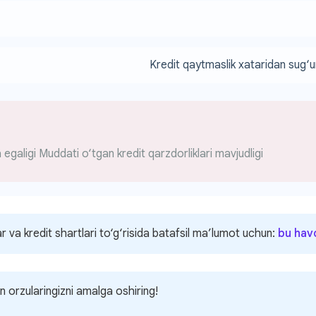
Kredit qaytmaslik xataridan sug‘u
a egaligi
Muddati o‘tgan kredit qarzdorliklari mavjudligi
lar va kredit shartlari to‘g‘risida batafsil ma’lumot uchun:
bu hav
 orzularingizni amalga oshiring!