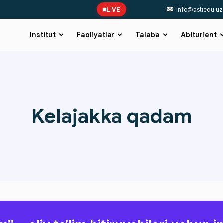
LIVE
info@astiedu.uz
Institut
Faoliyatlar
Talaba
Abiturient
Kelajakka qadam