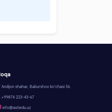
loqa
Andijon shahar, Baburshox ko'chasi 56
+99874 223-43-67
info@astiedu.uz