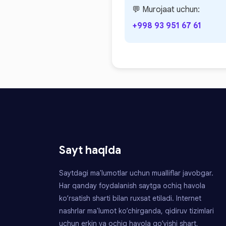
💬 Murojaat uchun:
+998 93 951 67 61
Sayt haqida
Saytdagi ma'lumotlar uchun mualliflar javobgar.
Har qanday foydalanish saytga ochiq havola
ko‘rsatish sharti bilan ruxsat etiladi. Internet
nashrlar ma'lumot ko‘chirganda, qidiruv tizimlari
uchun erkin va ochiq havola qo‘yishi shart,