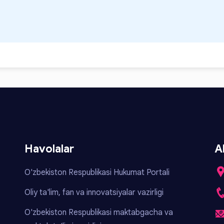
Havolalar
A
O'zbekiston Respublikasi Hukumat Portali
Oliy ta'lim, fan va innovatsiyalar vazirligi
O'zbekiston Respublikasi maktabgacha va