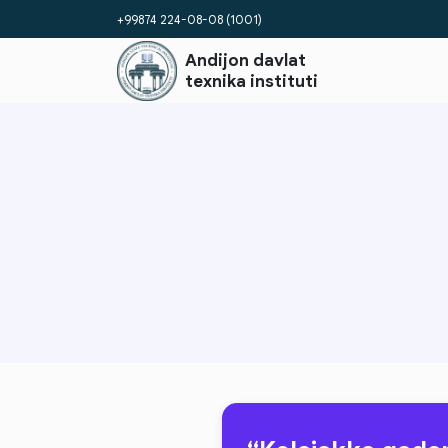
+99874 224-08-08 (1001)
Andijon davlat
texnika instituti