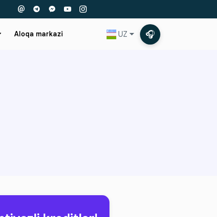
🎧
UZ
Aloqa markazi