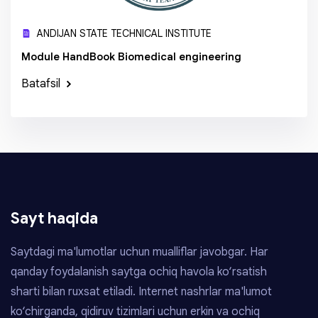
ANDIJAN STATE TECHNICAL INSTITUTE
Module HandBook Biomedical engineering
Batafsil
Sayt haqida
Saytdagi ma'lumotlar uchun mualliflar javobgar. Har
qanday foydalanish saytga ochiq havola ko‘rsatish
sharti bilan ruxsat etiladi. Internet nashrlar ma'lumot
ko‘chirganda, qidiruv tizimlari uchun erkin va ochiq