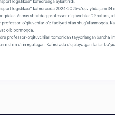
sport logistikasi” kafedrasiga aylantirildi.
nsport logistikasi” kafedrasida 2024-2025-o’quv yilida jami 34 na
oqdalar. Asosiy shtatdagi professor o’qituvchilar 29 nafarni, ich
r professor-o’qituvchilar o’z faoliyati bilan shug‘ullanmoqda. K
iyat olib bormoqda.
dra professor-o‘qituvchilari tomonidan tayyorlangan barcha ilmi
ari muhim o‘rin egallagan. Kafedrada o‘qitilayotgan fanlar bo‘yic