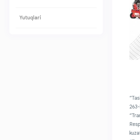
Yutuqlari
“Tash
263-b
“Tran
Resp
kuza