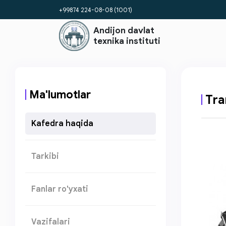
+99874 224-08-08 (1001)
Andijon davlat
texnika instituti
Ma'lumotlar
Tra
Kafedra haqida
Tarkibi
Fanlar ro'yxati
Vazifalari