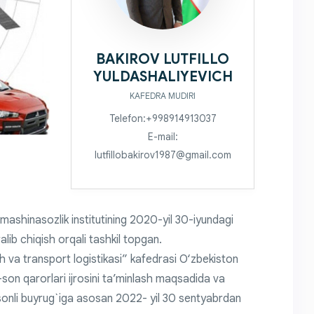
BAKIROV LUTFILLO
YULDASHALIYEVICH
KAFEDRA MUDIRI
Telefon:+998914913037
E-mail:
lutfillobakirov1987@gmail.com
 mashinasozlik institutining 2020-yil 30-iyundagi
lib chiqish orqali tashkil topgan.
ish va transport logistikasi” kafedrasi O‘zbekiston
son qarorlari ijrosini ta’minlash maqsadida va
-sonli buyrug`iga asosan 2022- yil 30 sentyabrdan