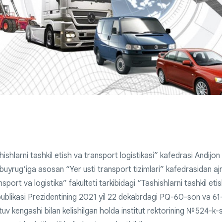
ishlarni tashkil etish va transport logistikasi” kafedrasi Andijon
uyrug‘iga asosan “Yer usti transport tizimlari” kafedrasidan ajra
sport va logistika” fakulteti tarkibidagi “Tashishlarni tashkil et
ublikasi Prezidentining 2021 yil 22 dekabrdagi PQ-60-son va 61-
tuv kengashi bilan kelishilgan holda institut rektorining №524-k