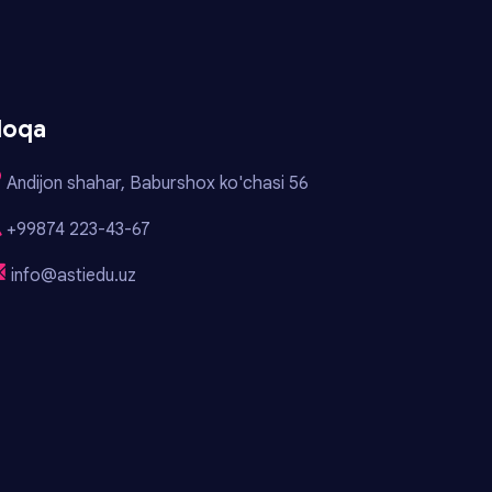
loqa
Andijon shahar, Baburshox ko'chasi 56
+99874 223-43-67
info@astiedu.uz