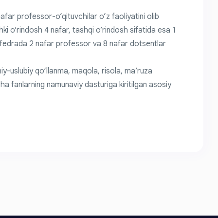
far professor-o’qituvchilar o’z faoliyatini olib
ki o’rindosh 4 nafar, tashqi o’rindosh sifatida esa 1
afedrada 2 nafar professor va 8 nafar dotsentlar
y-uslubiy qo‘llanma, maqola, risola, ma’ruza
ha fanlarning namunaviy dasturiga kiritilgan asosiy