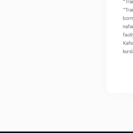
“Tran
“Tra
borm
nafa
faol
Kafe
kursl