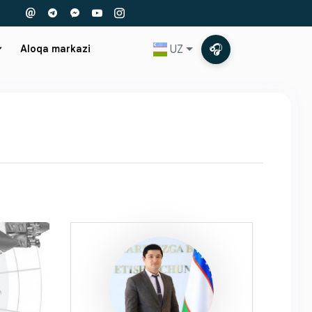
🎧
UZ
Aloqa markazi