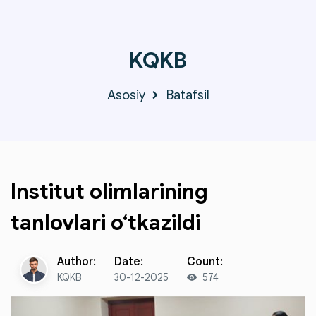
KQKB
Asosiy
Batafsil
Institut olimlarining
tanlovlari o‘tkazildi
Author:
Date:
Count:
KQKB
30-12-2025
574