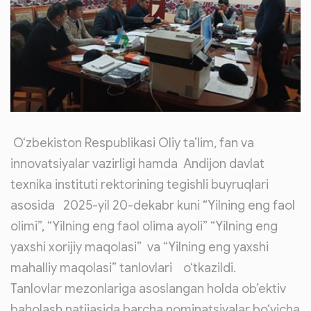
O‘zbekiston Respublikasi Oliy ta’lim, fan va
innovatsiyalar vazirligi hamda Andijon davlat
texnika instituti rektorining tegishli buyruqlari
asosida 2025-yil 20-dekabr kuni “Yilning eng faol
olimi”, “Yilning eng faol olima ayoli” “Yilning eng
yaxshi xorijiy maqolasi” va “Yilning eng yaxshi
mahalliy maqolasi” tanlovlari o‘tkazildi.
Tanlovlar mezonlariga asoslangan holda ob’ektiv
baholash natijasida barcha nominatsiyalar bo‘yicha