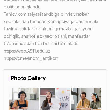
g‘oliblar aniqlandi.
Tanlov komissiyasi tarkibiga olimlar, raxbar
xodimlardan tashqari Korrupsiyaga qarshi ichki
tuzilma vakillari kiritilganligi mazkur jarayonni
ochiqlik, shaffof ефкявф o‘tishi, manfaatlar
to‘qnashuvidan holi bo‘lishi ta’minladi.
https://web.ASTI.edu.uz
https://t.me/andmi_antikorr
Photo Gallery