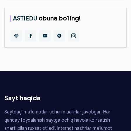
obuna bo'ling!
ASTIEDU
Sayt haqida
Saytdagi ma'lumotlar uchun mualliflar javobgar. Har
qanday foydalanish saytga ochiq havola ko‘rsatish
sharti bilan ruxsat etiladi. Internet nashrlar ma'lumot