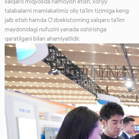
xalqaro miqyosda namoyish etish, xorijiy
talabalarni mamlakatimiz oliy ta’lim tizimiga keng
jalb etish hamda O‘zbekistonning xalqaro ta’lim
maydonidagi nufuzini yanada oshirishga
qaratilgani bilan ahamiyatlidir.