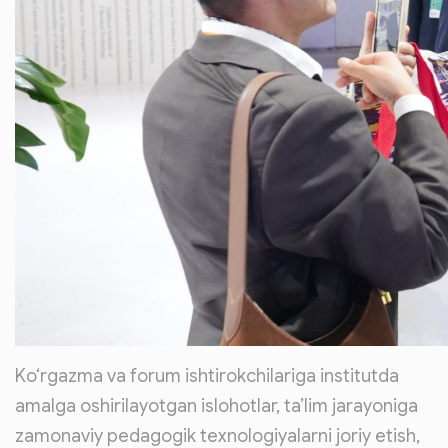
Ko‘rgazma va forum ishtirokchilariga institutda
amalga oshirilayotgan islohotlar, ta’lim jarayoniga
zamonaviy pedagogik texnologiyalarni joriy etish,