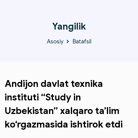
Yangilik
Asosiy
Batafsil
Andijon davlat texnika
instituti “Study in
Uzbekistan” xalqaro ta’lim
ko‘rgazmasida ishtirok etdi