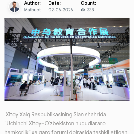
Author:
Date:
Count:
Matbuot
02-06-2026
338
Xitoy Xalq Respublikasining Sian shahrida
“Uchinchi Xitoy–O‘zbekiston hududlararo
hamkorlik” xalqaro forumi doirasida tashkil etilgan