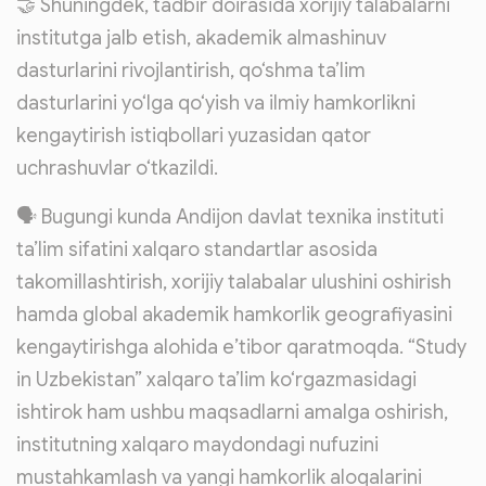
🤝 Shuningdek, tadbir doirasida xorijiy talabalarni
institutga jalb etish, akademik almashinuv
dasturlarini rivojlantirish, qo‘shma ta’lim
dasturlarini yo‘lga qo‘yish va ilmiy hamkorlikni
kengaytirish istiqbollari yuzasidan qator
uchrashuvlar o‘tkazildi.
🗣 Bugungi kunda Andijon davlat texnika instituti
ta’lim sifatini xalqaro standartlar asosida
takomillashtirish, xorijiy talabalar ulushini oshirish
hamda global akademik hamkorlik geografiyasini
kengaytirishga alohida e’tibor qaratmoqda. “Study
in Uzbekistan” xalqaro ta’lim ko‘rgazmasidagi
ishtirok ham ushbu maqsadlarni amalga oshirish,
institutning xalqaro maydondagi nufuzini
mustahkamlash va yangi hamkorlik aloqalarini